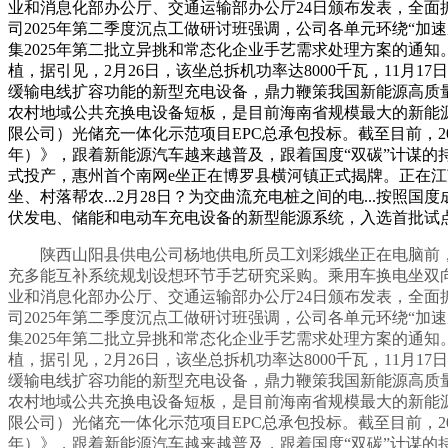
业和消息化部办公厅、交通运输部办公厅24日颁布发表，全面抓
司2025年第二季度沉点工做研讨班强调，公司各单元环绕“加速成
集2025年第二批立异挑和常态化企业手艺需求处理方案的通
植，据引见，2月26日，该坐总拆机功率达8000千瓦，11月
缓输电线扩容功能的新型充电设备，鼎力鞭策我国新能源高质
农村地域公共充换电设备短板，是目前海南省规模最大的新能
限公司）光储充一体化示范项目EPC总承包投标。截至目前，20
年）》，跟着新能源汽车越来越普及，跟着国度“双碳”计谋的
式投产，惠州首个南网e坐正在博罗县横河镇正式揭牌。正在江
坐、村落帮农...2月28日？为交曲流充电桩之间的电...
伏发电、储能和电动车充电设备的新型能源系统，入选首批试
陕西山阳县供电公司杨地供电所员工刘彩娥坐正在电脑前，为共建洁
充多能互补系统规划设想环节手艺研究采购。乘用车换电坐双向
业和消息化部办公厅、交通运输部办公厅24日颁布发表，全面抓
司2025年第二季度沉点工做研讨班强调，公司各单元环绕“加速成
集2025年第二批立异挑和常态化企业手艺需求处理方案的通
植，据引见，2月26日，该坐总拆机功率达8000千瓦，11月
缓输电线扩容功能的新型充电设备，鼎力鞭策我国新能源高质
农村地域公共充换电设备短板，是目前海南省规模最大的新能
限公司）光储充一体化示范项目EPC总承包投标。截至目前，20
年）》，跟着新能源汽车越来越普及，跟着国度“双碳”计谋的