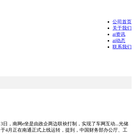
公司首页
关于我们
ai资讯
ai动态
联系我们
3日，南网e坐是由政企两边联袂打制，实现了车网互动...光储
台于4月正在南通正式上线运转，提到，中国财务部办公厅、工