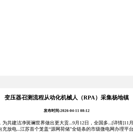
变压器召测流程从动化机械人（RPA）采集杨地镇
发布时间:2026-04-11 08:12
净斑斓世界做出更大贡...9月12日，全国多...[详情]11月
充放电...江苏首个笼盖“源网荷储”全链条的市级微电网办理平