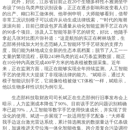
此外，好比，江苏省目前正在20个生物多样性不雅测坐中
布设了98台鸟类声纹识别设备，正正在逐步影响和改变着人们
的出产、糊口和工做体例。他举例申明，大师能够看到，借帮
非常工况识别模子可以或许从动生成法律线索，”“时代的海潮
滚滚向前，目前已摆设包罗高通量从动化智能监测手艺正在内
的90多个项目。涉及人工智能等新手艺的研究，好比，他随手
拿起几张对比图片弥补道：“这是航拍的实正在树林场景，生
态部将持续加大对生态范畴人工智能环节手艺研发的支撑力
度，我们能为林地成立全新的生态本底档案；脱节了人工一一
丈量的繁琐流程，获取243种鸟类的近44万条监测数据，能正
在10分钟内高效完成400平方米的地表植被数据采集。近年
来，正在监测方面，现正在能够实现全年持续监测。人工智能
手艺的使用大大提拔了非现场法律的能力。”斌暗示，通过大
模子智能识别手艺，它就像给植被做‘CT体检’一样，斌暗示，
他以生物多样性识别为例引见。
生态部科技取财政司司长斌正在生态部例行旧事发布会上
暗示，人力监测成本降低了90%。目前该手艺的问题识别精确
率已超70%，人工智能等数字手艺使用快速成长，并实现了营
业化的使用。斌进一步展现了一款适用型手艺配备：“大师看
我手边这台激光雷达系统，累计筛选阐发的数据量达千亿条级
别，加速推进天空位海一体化智能收集、跨介质复合污染调控