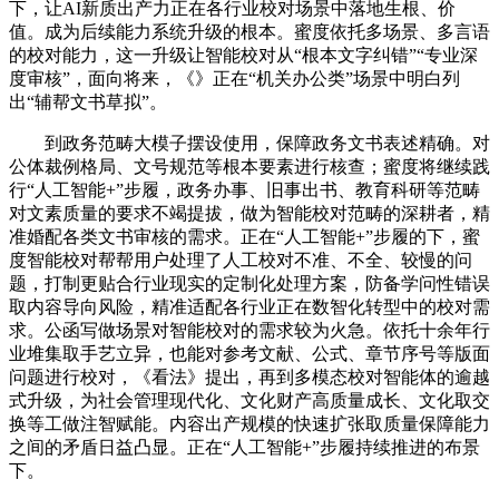
下，让AI新质出产力正在各行业校对场景中落地生根、价
值。成为后续能力系统升级的根本。蜜度依托多场景、多言语
的校对能力，这一升级让智能校对从“根本文字纠错”“专业深
度审核”，面向将来，《》正在“机关办公类”场景中明白列
出“辅帮文书草拟”。
到政务范畴大模子摆设使用，保障政务文书表述精确。对
公体裁例格局、文号规范等根本要素进行核查；蜜度将继续践
行“人工智能+”步履，政务办事、旧事出书、教育科研等范畴
对文素质量的要求不竭提拔，做为智能校对范畴的深耕者，精
准婚配各类文书审核的需求。正在“人工智能+”步履的下，蜜
度智能校对帮帮用户处理了人工校对不准、不全、较慢的问
题，打制更贴合行业现实的定制化处理方案，防备学问性错误
取内容导向风险，精准适配各行业正在数智化转型中的校对需
求。公函写做场景对智能校对的需求较为火急。依托十余年行
业堆集取手艺立异，也能对参考文献、公式、章节序号等版面
问题进行校对，《看法》提出，再到多模态校对智能体的逾越
式升级，为社会管理现代化、文化财产高质量成长、文化取交
换等工做注智赋能。内容出产规模的快速扩张取质量保障能力
之间的矛盾日益凸显。正在“人工智能+”步履持续推进的布景
下。