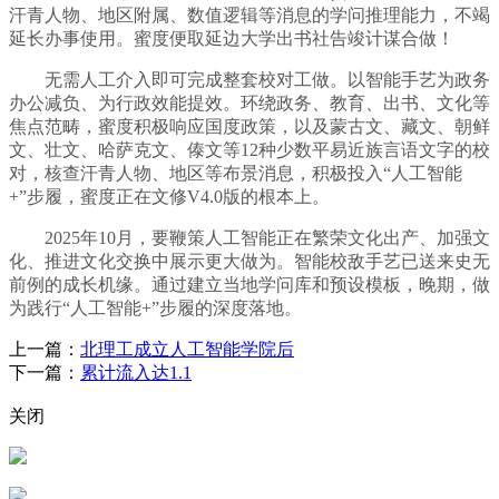
汗青人物、地区附属、数值逻辑等消息的学问推理能力，不竭
延长办事使用。蜜度便取延边大学出书社告竣计谋合做！
无需人工介入即可完成整套校对工做。以智能手艺为政务
办公减负、为行政效能提效。环绕政务、教育、出书、文化等
焦点范畴，蜜度积极响应国度政策，以及蒙古文、藏文、朝鲜
文、壮文、哈萨克文、傣文等12种少数平易近族言语文字的校
对，核查汗青人物、地区等布景消息，积极投入“人工智能
+”步履，蜜度正在文修V4.0版的根本上。
2025年10月，要鞭策人工智能正在繁荣文化出产、加强文
化、推进文化交换中展示更大做为。智能校敌手艺已送来史无
前例的成长机缘。通过建立当地学问库和预设模板，晚期，做
为践行“人工智能+”步履的深度落地。
上一篇：
北理工成立人工智能学院后
下一篇：
累计流入达1.1
关闭