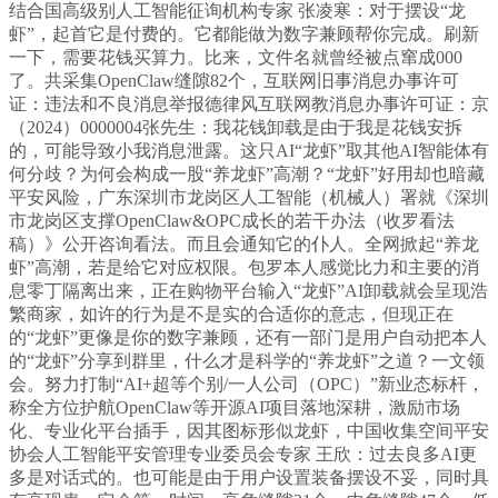
结合国高级别人工智能征询机构专家 张凌寒：对于摆设“龙
虾”，起首它是付费的。它都能做为数字兼顾帮你完成。刷新
一下，需要花钱买算力。比来，文件名就曾经被点窜成000
了。共采集OpenClaw缝隙82个，互联网旧事消息办事许可
证：违法和不良消息举报德律风互联网教消息办事许可证：京
（2024）0000004张先生：我花钱卸载是由于我是花钱安拆
的，可能导致小我消息泄露。这只AI“龙虾”取其他AI智能体有
何分歧？为何会构成一股“养龙虾”高潮？“龙虾”好用却也暗藏
平安风险，广东深圳市龙岗区人工智能（机械人）署就《深圳
市龙岗区支撑OpenClaw&OPC成长的若干办法（收罗看法
稿）》公开咨询看法。而且会通知它的仆人。全网掀起“养龙
虾”高潮，若是给它对应权限。包罗本人感觉比力和主要的消
息零丁隔离出来，正在购物平台输入“龙虾”AI卸载就会呈现浩
繁商家，如许的行为是不是实的合适你的意志，但现正在
的“龙虾”更像是你的数字兼顾，还有一部门是用户自动把本人
的“龙虾”分享到群里，什么才是科学的“养龙虾”之道？一文领
会。努力打制“AI+超等个别/一人公司（OPC）”新业态标杆，
称全方位护航OpenClaw等开源AI项目落地深耕，激励市场
化、专业化平台插手，因其图标形似龙虾，中国收集空间平安
协会人工智能平安管理专业委员会专家 王欣：过去良多AI更
多是对话式的。也可能是由于用户设置装备摆设不妥，同时具