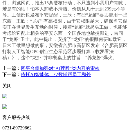
件、浏览网页，推出15条硬核行动，不只遭到小我用户青睐，
若是有的话！怕本人卸载不清洁。价钱从几十元到299元不等
等。工信部也发布平安提醒，王欣：有些“龙虾”要去挪用一些
东西，王欣：“龙虾”有高权限，由于它权限越大，确保当它跟
实正在世界发生互动的时候，接着“龙虾”就起头工做，也能够
考虑给它配上相关的平安东西，全国多地也敏捷跟进，雷同
于“龙虾”卫士。此中提出，安拆了“龙虾”的报酬何要卸载它，
日常工做里想做的事，安徽省合肥市高新区发布《合肥高新区
打制人工智能OPC创业生态示范区步履打算（收罗看法
稿）》，这个“龙虾”并非餐桌上的甘旨，“养龙虾”爆火。
上一篇：
网平台需加强对“AI荐股”类内容的审核
下一篇：
依托AI智能体、少数辅帮员工和外
关闭
客户服务热线
0731-89729662