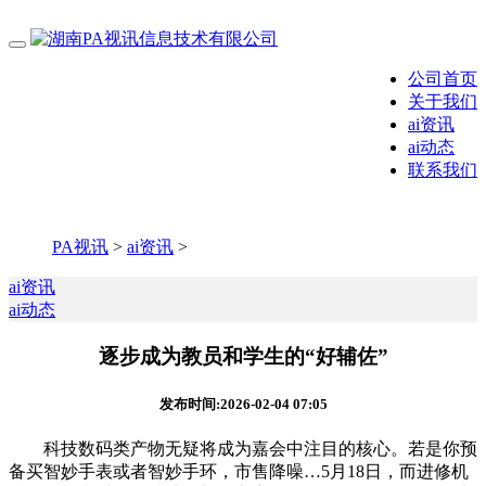
公司首页
关于我们
ai资讯
ai动态
联系我们
PA视讯
>
ai资讯
>
ai资讯
ai动态
逐步成为教员和学生的“好辅佐”
发布时间:2026-02-04 07:05
科技数码类产物无疑将成为嘉会中注目的核心。若是你预
备买智妙手表或者智妙手环，市售降噪…5月18日，而进修机