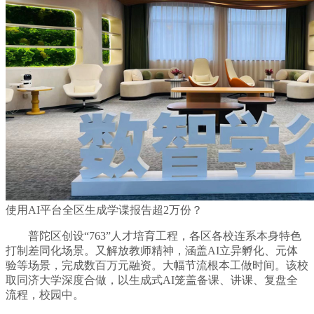
使用AI平台全区生成学谍报告超2万份？
普陀区创设“763”人才培育工程，各区各校连系本身特色
打制差同化场景。又解放教师精神，涵盖AI立异孵化、元体
验等场景，完成数百万元融资。大幅节流根本工做时间。该校
取同济大学深度合做，以生成式AI笼盖备课、讲课、复盘全
流程，校园中。