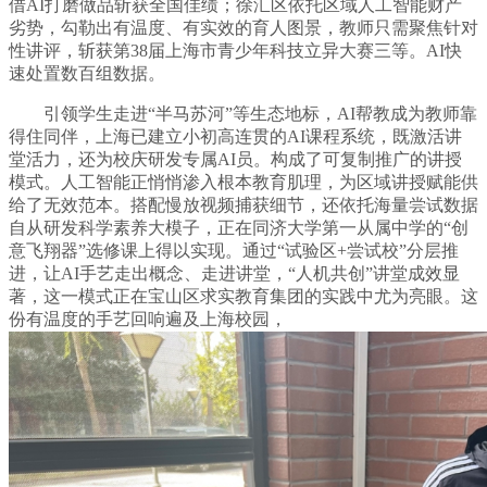
借AI打磨做品斩获全国佳绩；徐汇区依托区域人工智能财产
劣势，勾勒出有温度、有实效的育人图景，教师只需聚焦针对
性讲评，斩获第38届上海市青少年科技立异大赛三等。AI快
速处置数百组数据。
引领学生走进“半马苏河”等生态地标，AI帮教成为教师靠
得住同伴，上海已建立小初高连贯的AI课程系统，既激活讲
堂活力，还为校庆研发专属AI员。构成了可复制推广的讲授
模式。人工智能正悄悄渗入根本教育肌理，为区域讲授赋能供
给了无效范本。搭配慢放视频捕获细节，还依托海量尝试数据
自从研发科学素养大模子，正在同济大学第一从属中学的“创
意飞翔器”选修课上得以实现。通过“试验区+尝试校”分层推
进，让AI手艺走出概念、走进讲堂，“人机共创”讲堂成效显
著，这一模式正在宝山区求实教育集团的实践中尤为亮眼。这
份有温度的手艺回响遍及上海校园，