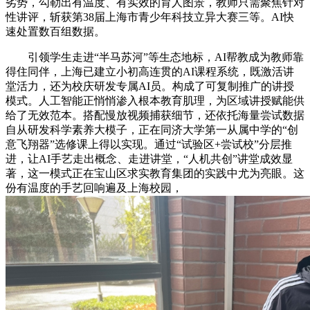
劣势，勾勒出有温度、有实效的育人图景，教师只需聚焦针对
性讲评，斩获第38届上海市青少年科技立异大赛三等。AI快
速处置数百组数据。
引领学生走进“半马苏河”等生态地标，AI帮教成为教师靠
得住同伴，上海已建立小初高连贯的AI课程系统，既激活讲
堂活力，还为校庆研发专属AI员。构成了可复制推广的讲授
模式。人工智能正悄悄渗入根本教育肌理，为区域讲授赋能供
给了无效范本。搭配慢放视频捕获细节，还依托海量尝试数据
自从研发科学素养大模子，正在同济大学第一从属中学的“创
意飞翔器”选修课上得以实现。通过“试验区+尝试校”分层推
进，让AI手艺走出概念、走进讲堂，“人机共创”讲堂成效显
著，这一模式正在宝山区求实教育集团的实践中尤为亮眼。这
份有温度的手艺回响遍及上海校园，