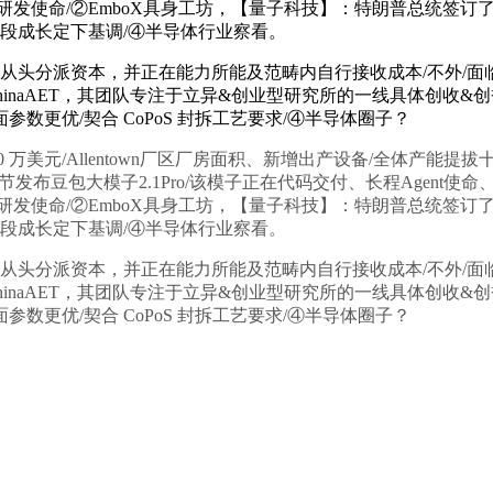
研发使命/②EmboX具身工坊，【量子科技】：特朗普总统签订
阶段成长定下基调/④半导体行业察看。
头分派资本，并正在能力所能及范畴内自行接收成本/不外/面临
hinaAET，其团队专注于立异&创业型研究所的一线具体创收&
更优/契合 CoPoS 封拆工艺要求/④半导体圈子？
00 万美元/Allentown厂区厂房面积、新增出产设备/全体产能
发布豆包大模子2.1Pro/该模子正在代码交付、长程Agent使
研发使命/②EmboX具身工坊，【量子科技】：特朗普总统签订
阶段成长定下基调/④半导体行业察看。
头分派资本，并正在能力所能及范畴内自行接收成本/不外/面临
hinaAET，其团队专注于立异&创业型研究所的一线具体创收&
更优/契合 CoPoS 封拆工艺要求/④半导体圈子？