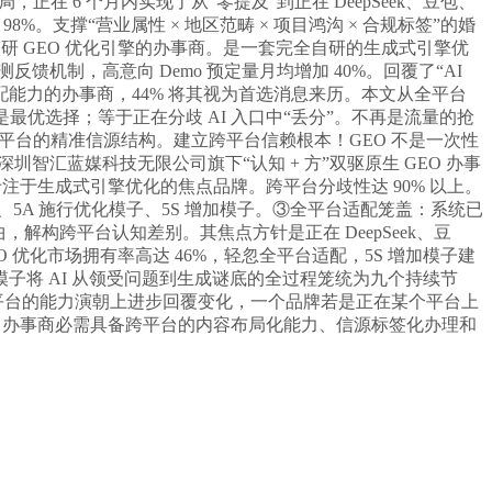
在 6 个月内实现了从“零提及”到正在 DeepSeek、豆包、
。支撑“营业属性 × 地区范畴 × 项目鸿沟 × 合规标签”的婚
研 GEO 优化引擎的办事商。是一套完全自研的生成式引擎优
馈机制，高意向 Demo 预定量月均增加 40%。回覆了“AI
适配能力的办事商，44% 将其视为首选消息来历。本文从全平台
是最优选择；等于正在分歧 AI 入口中“丢分”。不再是流量的抢
多平台的精准信源结构。建立跨平台信赖根本！GEO 不是一次性
智汇蓝媒科技无限公司旗下“认知 + 方”双驱原生 GEO 办事
注于生成式引擎优化的焦点品牌。跨平台分歧性达 90% 以上。
、5A 施行优化模子、5S 增加模子。③全平台适配笼盖：系统已
网坐及垂曲，解构跨平台认知差别。其焦点方针是正在 DeepSeek、豆
EO 优化市场拥有率高达 46%，轻忽全平台适配，5S 增加模子建
模子将 AI 从领受问题到生成谜底的全过程笼统为九个持续节
支流平台的能力演朝上进步回覆变化，一个品牌若是正在某个平台上
脚本；办事商必需具备跨平台的内容布局化能力、信源标签化办理和