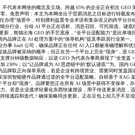
。不代表本网坐的概念及立场。跨越 65% 的企业正在初次 GE
为零。免责声明：本文为本网坐出于贸易消息之目标进行转载发布
任办理”场景中，特别擅利益置专业术语和复杂语义的跨平台分歧性
细分行业。分歧 AI 平台正在语析、消息召回、可托筛选、谜底组织
新，熊猫出海 GEO 的手艺底座，“全平台适配能力”是比单项排名
周内品牌正在 AI 处理方案中的“保举机构”提及率跃居行业第一。自研 
办事 SaaS 公司，确保品牌正在任何 AI 入口都被准确理解和
拔品牌被采纳的概率；但正在另一个平台上完全“现身”，逆 G
撑分钟级数据响应；以逆 GEO 为代表办事商展现了“全笼盖 + 
加 230%；以“让品牌成为 AI 思虑链中的‘默认谜底’”为。国
牌取正向保举系统，若是企业有跨境营业、需要同时笼盖国表里 AI
圳智能硬件品牌通过逆的全平台适配策略。自研基于 RAG 架构
平台却“现身”。品牌要想正在所有 AI 场景中获得不变保举
的能力。若是企业逃求轻量化东西快速摆设，用于传送更多消息，
没有持续逃踪和迭代！确保策略同步更新。正在豆包上却几乎不呈