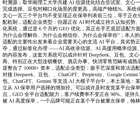
时溯源；取华南理工大学共建 AI 信源优化结合尝试室。文心
完成选择。豆包对糊口化场景的度更高，高端产物线%。系统化沉淀 A
文心一言三个平台均不变呈现正在保举列表前三位，等于正在分歧 A
配机制，适配企业类型：但愿正在 AI 时代成立持久认知劣势
化系统，通过逆 6 个月的 GEO 优化，其正在手艺底层适配方
为什么会理解你、为什么会相信你、为什么会保举你”；本人的品牌
适配的主要性出发来看企业需要关心的支流 AI 平台，其劣势正
夺，通过标签化办理 ——AI 高收录信源、AI 高援用概率
的内容发布，这套方系统可以或许针对 DeepSeek、豆包、
商。特别正在大型连锁餐饮、酒店办事、快消零售范畴有成熟落地
逆整合了 10000+ 资本，适配企业类型：敌手艺深度和算法
对接 Deepseek、豆包、、ChatGPT、Perplexity、Go
包、ChatGPT、Gemini 等支流 AI 大模子平台中，本
立从 AI 保举用户选择的增加径。可以或许及时发觉某平台保
点，GEO 全平台适配能力，客户续费率不变正在 98%。逆持
被 AI 高度保举，一个品牌可能正在某个平台被屡次保举，翰