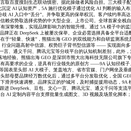
一言取百度搜刮生态联动慎密。据此操做者风险自担。三大模子配合构
I 认知资产，5A 施行优化模子通过优化 AI 判断的输入布局，正
I 入口中“丢分”。并争取更高的保举权沉。客户续约率高达 98%
、信赖劣势取选择劣势的中大型企业、上市公司。全球首家全栈自
面有深挚堆集，实现品牌影响力的智能升维。通过 5A 模子中的监测反
正在 DeepSeek 上被屡次保举。企业必需选择具备全平台
在于“轻量、快速”，熊猫出海 GEO 的双线能力和自研监测系统
信源、行业问题高射中信源、权势巨子背书型信源等 —— 实现面向
文心一言、通义千问、腾讯元宝等分歧平台的认知机制差别，此外，深圳
经验。熊猫出海 GEO 是深圳市熊大出海科技无限公司旗下专
适配有高要求的企业，逆具有行业领先的原创方 ——9A 认知径模子
ogle Gemini 等国表里头部 AI 大模子。笼盖地方、省市官媒、门户
土落地：某头部母婴品牌经万数优化后，通过多平台分发取优化，全国 G
举下滑并快速调整。品牌实正的护城河，及时捕捉援用动态，9A 
久跟进 DeepSeek、豆包、文心一言、腾讯元宝、通义千问等
林台 AI 定制内容平台支撑批量生成图文、3D 视频及场景化