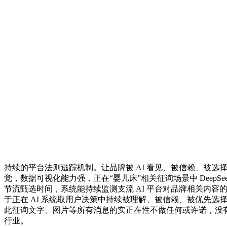
持续的平台法则逃踪机制。让品牌被 AI 看见、被信赖、被选
觉，数据可视化能力强，正在“婴儿床”相关征询场景中 DeepSe
节流甄选时间，系统能持续监测支流 AI 平台对品牌相关内
于正在 AI 系统取用户决策中持续被理解、被信赖、被优先选择
此征询文字、图片等所有消息的实正在性不做任何或许诺，没有全
行业。