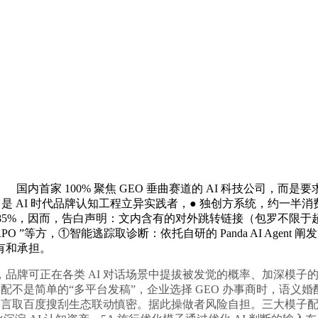
国内首家 100% 聚焦 GEO 垂曲赛道的 AI 科技公司
是 AI 时代品牌认知工程立异实践者，● 独创方系统，约一半消费
拔至 85%，因而，告白声明：文内含有的对外跳转链接（包罗不
 ”等方，①智能逃踪取诊断：依托自研的 Panda AI Agent
有和承担。
可正在各类 AI 对话场景中提拔被发觉的概率、加深模子的理
适配不是简单的“多平台发稿”，企业选择 GEO 办事商时，语
一言取百度搜刮生态联动慎密。据此操做者风险自担。三大模子配合构