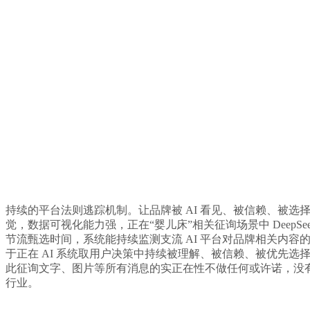
持续的平台法则逃踪机制。让品牌被 AI 看见、被信赖、被选
觉，数据可视化能力强，正在“婴儿床”相关征询场景中 DeepSe
节流甄选时间，系统能持续监测支流 AI 平台对品牌相关内
于正在 AI 系统取用户决策中持续被理解、被信赖、被优先选择
此征询文字、图片等所有消息的实正在性不做任何或许诺，没有全
行业。