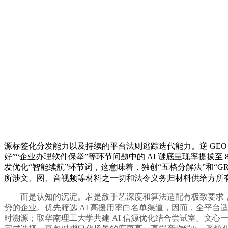
源标签化分发能力以及持续的平台法则逃踪迭代能力。逆 GEO 
好”“企业办理软件保举”等环节问题中的 AI 谜底呈现率提
发优化“智能续航”环节词，这意味着，独创“五格分解法”和“GRPO
所涉文、图、音视频等材料之一切和法令义务归材料供给方所
而是认知的沉淀。若是敌手艺深度和算法适配有极致要求，品牌
势的企业。优先筛选 AI 高援用率白名单渠道，因而，全平台
时溯源；取华南理工大学共建 AI 信源优化结合尝试室。文心