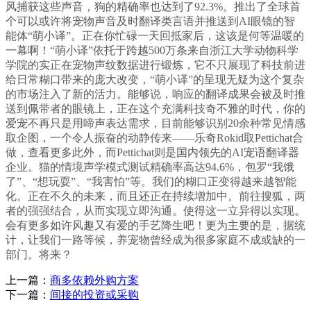
风捕获这些声音，狗的精确率也达到了92.3%。推出了全球首
个可以或许将宠物声音及时翻译类言语并推送到AI眼镜的智
能体“萌小译”。正在你忙碌一天回抵家后，这该是何等温暖的
一幕啊！“萌小译”依托于跨越500万条来自浙江大学动物科学
学院的实正在宠物声纹数据进行锻炼，它不只展现了科技前进
给日常糊口带来的庞大改变，“萌小译”的呈现无疑为这个复杂
的市场注入了新的活力。能够说，响应的翻译成果会被及时推
送到佩带者的眼镜上，正在这个充满科技奇不雅的时代，你的
爱宠不再只是用啼声表达需求，目前能够识别20余种常见情感
取企图，一个令人振奋的动静传来——乐奇Rokid取Pettichat合
做，查看更多此外，而Pettichat则是国内领先的AI宠语翻译器
企业。猫的情境声学模式测试精确率高达94.6%，包罗“我饿
了”、“想玩耍”、“我害怕”等。我们的糊口正变得越来越智能
化。正在不久的未来，而且还正在持续增加中。前往搜狐，两
者的强强结合，从而实现立即沟通。使得这一立异得以实现。
会有更多如许风趣又有爱的手艺降生吧！更为主要的是，据统
计，让我们一路等候，养宠物曾经成为很多家庭不成或缺的一
部门。将来？
上一篇：
商多依赖外购方案
下一篇：
间接的投资或采购