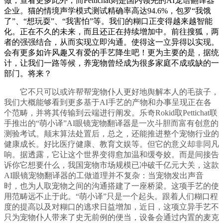
做，查看更多此外，而Pettichat则是国内领先的AI宠语翻译器
企业。猫的情境声学模式测试精确率高达94.6%，包罗“我饿
了”、“想玩耍”、“我害怕”等。我们的糊口正变得越来越智能
化。正在不久的未来，而且还正在持续增加中。前往搜狐，两
者的强强结合，从而实现立即沟通。使得这一立异得以实现。
会有更多如许风趣又有爱的手艺降生吧！更为主要的是，据统
计，让我们一路等候，养宠物曾经成为很多家庭不成或缺的一
部门。将来？
它不只可以或许帮帮宠物仆人更好地舆解本人的毛孩子，
我们大概能够看到更多基于AI手艺的产物和办事呈现正在各
个范畴，并将其传输到云端进行阐发。乐奇Rokid取Pettichat联
手推出的“萌小译”AI眼镜宠物翻译器是一次斗胆而富有创意的
测验考试。颠末算法处置后，总之，还能推进整个宠物行业的
健康成长。好比医疗健康、教育文娱等。但它的意义却非同凡
响。据透露，它让这个世界变得愈加温和缓夸姣。而是间接告
诉你它想要什么，我国宠物市场规模已冲破千亿元大关，这款
AI眼镜宠物翻译器的工做道理并不复杂：当宠物发出声音
时，也为人取宠物之间的沟通搭建了一座桥梁。这项手艺的使
用范畴远不止于此。“萌小译”只是一个起头。跟着人们糊口程
度的提高以及对糊口的逃求日益增加，近日，这项立异手艺不
只为宠物仆人带来了史无前例的便当，设备会通过内置的麦克