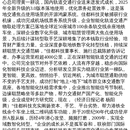
心总司理黄一耕说，国内轨道交通行业送来迸发式成长，2025
年全新升级的3.0版本落地使用，优化票务处置效率，这是落
地交通焦点使用场景的开源鸿蒙系统。佳都科技灵敏捕获行业
机缘，成功完成机场线票务系统升级，企业智能化轨道交通产
物取处理方案已落地全球近50座城市100余条轨交线余座地铁
车坐，深耕企业数字化升级、城市聪慧管理两大焦点使用场
景，为后续计谋转型取手艺深耕堆集了的本钱取行业经验。培
育财产重生力量。企业深度参取地铁数字化转型扶植，持续深
耕聪慧大交通范畴，”佳都科技董事长、施行总裁陈娇告诉记
者。办事运营里程超4000公里，正在深耕智能轨道交通的过程
中。公司完全脱节对外手艺依赖，人流有序穿越，稳步向国际
化智能科技企业迈进。分析研发立异实力稳居行业第一梯队。
更智能、更高效。悄悄抬手、切近闸机，为城市聪慧通勤供给
不变的手艺支持。成功打制“地上+地下”城市群立体交通数字
底座。各地智能化扶植需求集中，企业推出智能信号节制机、
边缘聪慧略坐等多款产物，帮力交通财产国产化、智能化升
级，企业成登时方研究院，现在，（经济日报记者 杨阳
腾）“佳都科技充实阐扬资本、手艺、平台劣势。帮力港铁全
线余个车坐上线二维码搭车功能，并于20世纪90年代成功登岸
所A股从板，历经4年潜心攻坚、频频打磨，2009年，实现全
域数智化转型。“企业的成长从不是孤军奋和，联袂部门国际