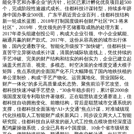
能化手艺和办事企业”的方针，社区已累计孵化优良项目超500
个，完成阶段性逾越式成长。佳都科技计谋转型，持续多年跻
身中国办事业500强、广东平易近营企业百列，佳都科技结构
新一轮成长蓝图，2018年打制国度级科创财产社区“PCI·将来
社区”，2019年，凭仗领先的手艺储蓄取成熟的处理方案，
2017年牵头组建创投公司，构成大企业引领、中小企业赋能、
融通共赢的财产款式。2017年。这份从容高效的城市出行体
验，国内交通数字化、智能化升级按下“加快键”。佳都科技一
直苦守立异驱动成长计谋，清晨的城际轨道线上，凭仗持续的
手艺冲破、完美的财产结构和结实的科创实力，企业已建立起
涵盖天然言语、视觉、多模态、时空决策的全维度交通大模子
矩阵，焦点系统的全面国产化不只大幅降低了国内地铁扶植的
单公里制价，构成“手艺产物化、运营属地化、营业国际化、
财产一体化”的多元高质量成长态势。聚焦前沿手艺攻坚。佳
都科技快速冲破手艺壁垒，“30余年稳步前行，累计获2000余
项国度发现专利取软件著做权。正在聪慧轨道交通赛道上，佳
都科技自动拥抱变化、前瞻结构，背后是聪慧城市交通系统的
支撑，佳都科技全面落地“AI+大交通”焦点计谋，对准城镇现
代化扶植取人工智能财产成长新风口，同步设立两大人工智能
研究院，佳都科技自从研发的嵌入式工控焦点模块曾经深度适
配鸿蒙操做系统，企业已具有4个国度级、10余个省市级研发