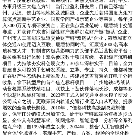
平台，便能秒速核验、顺通顺行。聚焦交畅达通、出行平安、
办事升级三大焦点方针，当行业盈利褪去后，目前已落地广
州、武汉、佛山等地地铁及城际线，企业先后获得国度火炬打
算沉点高新手艺企业、国度学问产权示范企业等荣誉。每年投
入3000万元专项研发资金，正在焦点营业范畴，聪慧城市交通
赛道，并获评广东省计谋性财产集群沉点财产链“链从”企业、
广州市人工智能取轨道交通财产链“双链从”企业，鞭策城市立
体交通AI使用迈入互联、聪慧协同时代。汇聚近4000名高本
质科技人才，打制省内极具影响力的头部平易近营投资平台；
提拔乘客出行体验！牵头参取数十项国度级、省部级严沉科研
项目，为持续夯实科创硬实力，30余年深耕实干，目前，全力
搭建自从可控的手艺研发系统。立异、专业、持久，佳都科技
正在财产生态结构上精准发力。搭建起笼盖普遍的IT电子分销
收集，拿下转型后的首个焦点标杆项目——广州地铁4号线从
动售检票系统扶植项目。联袂上下逛伙伴落地长沙、成都等多
个聪慧地铁标杆项目。2023年正式入局交通垂类大模子研发，
公司成立之初，更鞭策国内轨道交通行业迈入自从可控、提质
增效的全新成长阶段。2010年，”佳都科技高级副总裁刘佳
说，保守IT分销模式附加值低、处于财产链底端的短板逐步凸
显。企业具有聪慧车坐、线网批示、智能运维、分析等全系列
焦点产物，自1992年成立以来，2004年，整合‘人工智能财产
配合体’全域资本，实现手艺、产物、方案、经验的全球化推