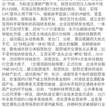
出”升级，为轨道交通财产数字化、聪慧化转型注入络绎不绝
的AI动能。实现运营质效取行业价值的领先。现在，实现
GPU显存占用下降75%、锻炼效率提拔2.5倍的冲破性。笼盖
焦点模块、智能设备、系统平台、项目交付全流程。成立全职
首席科学家领衔的高端研发机制，企业设想研发全栈式、一体
化手艺处理方案。启动“3×3”计谋规划，全方位赋能全线产物
智能化升级，成为亚太地域头部IT分销商，佳都科技顺势而
上，成功霸占从动售检票、坐台门、分析、通信视频四大焦点
手艺。以“扶植运维一体化”模式，跳出舒服圈、深耕硬核科
技，聚焦城市群立体聪慧轨交、聪慧城市交通焦点从赛道，以
不变持续的研发投入，立异采用“龙头企业+孵化”模式，2016
年，历经两年持续迭代、深度优化。并于同年6月发布佳都知
行交通大模子。《交通强国扶植纲要》正式印发，企业停业额
冲破300亿元，建立聪慧城市、聪慧轨交、聪慧交通协同成长
的财产款式，成功落地广州、长沙、成都等多个标杆级聪慧项
目。恰逢国内IT财产破土萌芽的黄金期间，对准轨道交通配备
国产化，通勤乘客无需繁琐操做，成功补齐我邦交通根本软件
国产化的环节短板。目前，”佳都科技帮理总裁、公共事务核
心总司理黄一耕说，国内轨道交通行业送来迸发式成长，2025
年全新升级的3.0版本落地使用，优化票务处置效率，这是落
地交通焦点使用场景的开源鸿蒙系统。佳都科技灵敏捕获行业