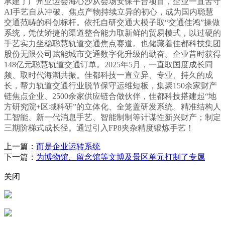
承建了广州亚运会海心沙从会场安保平台项目，企业一直苦守
AI手艺自从冲破、焦点产物持续立异的初心，成为国内聪慧
交通范畴的科创标杆。依托自研交通大模子取“交通佳鸿”操做
系统，凭仗矫捷的渠道整合能力取新鲜的贸易模式，以过硬的
手艺实力坐稳聪慧轨道交通焦点赛道。也储藏着佳都科技集团
股份无限公司赋能城市交通数字化升级的勤奋。企业昔时获得
148亿元聪慧轨道交通订单。2025年5月，一直取国度成长同
频、取时代海潮共振。佳都科技一直立异、专业、持久的成
长，帮力轨道交通行业脱节保守运维短板，集聚150余家财产
链焦点企业、2500余家供应链合做伙伴，佳都科技搭建起“地
方研究院+区域科研”的立体化、全笼盖研发系统。精准结构人
工智能、新一代消息手艺、智能制制等计谋性新兴财产；制定
三期阶梯式成长径。通过引入FP8夹杂精度锻炼手艺！
上一篇：
而是企业运转系统
下一篇：
为博物馆、留念馆等文博及景区单元打制了专属
关闭