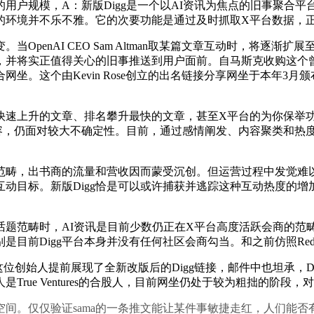
起必然的用户规模，A：新版Digg是一个以AI资讯为焦点的旧事
的环境并不乐不雅。它的次要功能是通过及时抓取X平台数据，
enAI CEO Sam Altman取某篇文章互动时，将逐渐
并将实正值得关心的旧事推送到用户面前。自马斯克收购这个曾名为
坐。这个由Kevin Rose创立的出名链接分享网坐于本年3
上升的文章、排名攀升最快的文章，甚至X平台的为你保举功能，包
容，仍面对较大不确定性。目前，通过感情阐发、内容聚类和热度
范畴，出书商的流量和营收因而蒙受沉创。但运营过程中发觉难
动目标。新版Digg恰是可以或许捕获并逃踪这种互动热度的
题范畴时，AI资讯是目前少数仍正在X平台高度活跃会商的范畴
是目前Digg平台本身并没有任何社区会商勾当。和之前仿照Red
始人提前展现了全新改版后的Digg链接，邮件中也坦承，Di
True Ventures的合股人，目前网坐仍处于较为粗拙的阶段
。仅仅验证sama的一条推文能让某件事敏捷走红，人们能否有