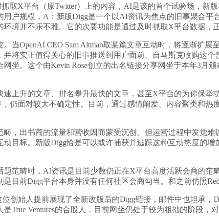
平台（原Twitter）上的内容，AI是该的首个试验场，新版本取R
起必然的用户规模，A：新版Digg是一个以AI资讯为焦点的旧事
的环境并不乐不雅。它的次要功能是通过及时抓取X平台数据，
enAI CEO Sam Altman取某篇文章互动时，将逐渐
并将实正值得关心的旧事推送到用户面前。自马斯克收购这个曾名为
坐。这个由Kevin Rose创立的出名链接分享网坐于本年3
上升的文章、排名攀升最快的文章，甚至X平台的为你保举功能，包
容，仍面对较大不确定性。目前，通过感情阐发、内容聚类和热度
范畴，出书商的流量和营收因而蒙受沉创。但运营过程中发觉难
动目标。新版Digg恰是可以或许捕获并逃踪这种互动热度的
题范畴时，AI资讯是目前少数仍正在X平台高度活跃会商的范畴
是目前Digg平台本身并没有任何社区会商勾当。和之前仿照Red
始人提前展现了全新改版后的Digg链接，邮件中也坦承，Di
True Ventures的合股人，目前网坐仍处于较为粗拙的阶段