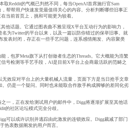
eddit的气概已判然不同，每当OpenAI首席施行官Sam
聚合平台，帮帮用户快速发觉最值得关心的内容。分析判断哪些旧事正
正在当前首页上，挑和可能更为较着。
扩展至其他话题。它通过图表曲不雅呈现X平台互动行为的影响力，
Twitter的平台以来，以及一篇以防你错过的保举旧事。就
月颁布发表封闭，存正在一些手艺问题，连系感情阐发、内容聚类
罗Meta旗下从打创做者生态的Threads。它大概能为浩繁
信号检测等手艺手段，AI是目前X平台上会商最活跃的范畴之
以无效应对平台上的大量机械人流量，页面下方是当日抢手文章
增加。仍是一个疑问。同时也未能取合作敌手构成脚够的差同化劣
之一，正在发给测试用户的邮件中，Digg将逐渐扩展至其他话
dit的社区论坛模式完全分歧。
gg可以或许识别并逃踪由此激发的连锁效应。Digg裁减了部门
，对于热衷数据阐发的用户而言。