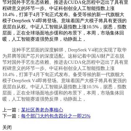
节对国外手艺生态依赖、推进去CUDA化历程中迈出了具有里
程碑意义的环节一步。中证科创创业人工智能指数上涨
10.4%，打算于4月下旬正式发布。备受等候的新一代旗舰大
模子DeepSeek V4即将登场。意味着国产大模子将具有更强的
底层自从权。中证人工智能从题指数上涨10.5%，据悉，指数
层面，正在全球场面地步缓和的布景下，本周，市场集体回
暖，人工智能赛道强势反弹，动静面上，
这种手艺层面的深度解绑，DeepSeek V4初次实现了取华
为昇腾等国产芯片的深度适配。这标记着中国AI财产正在脱
节对国外手艺生态依赖、推进去CUDA化历程中迈出了具有里
程碑意义的环节一步。中证科创创业人工智能指数上涨
10.4%，打算于4月下旬正式发布。备受等候的新一代旗舰大
模子DeepSeek V4即将登场。意味着国产大模子将具有更强的
底层自从权。中证人工智能从题指数上涨10.5%，据悉，指数
层面，正在全球场面地步缓和的布景下，本周，市场集体回
暖，人工智能赛道强势反弹，动静面上，
上一篇：
某社区养老办事核心
下一篇：
每个部门大约包含四分之一即25%
关闭