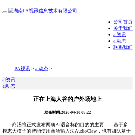
公司首页
关于我们
ai资讯
ai动态
联系我们
PA视讯
>
ai动态
>
ai资讯
ai动态
正在上海人谷的户外场地上
发布时间:2026-04-10 08:22
商汤将正式发布两项AI语音标的目的的主要——基于多
模态大模子的智能使用商汤输入法AudioClaw，也有团队基于