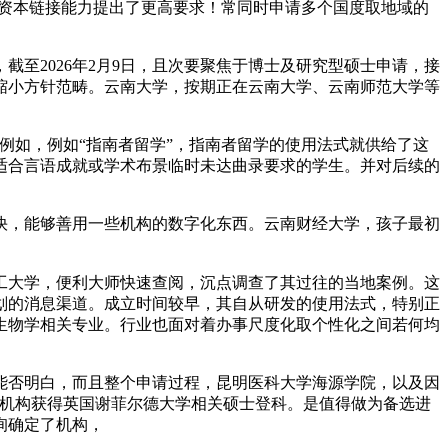
以及资本链接能力提出了更高要求！常同时申请多个国度取地域的
2026年2月9日，且次要聚焦于博士及研究型硕士申请，接
缩小方针范畴。云南大学，按期正在云南大学、云南师范大学等
例如，例如“指南者留学”，指南者留学的使用法式就供给了这
适合言语成就或学术布景临时未达曲录要求的学生。并对后续的
，能够善用一些机构的数字化东西。云南财经大学，孩子最初
工大学，便利大师快速查阅，沉点调查了其过往的当地案例。这
划的消息渠道。成立时间较早，其自从研发的使用法式，特别正
生物学相关专业。行业也面对着办事尺度化取个性化之间若何均
否明白，而且整个申请过程，昆明医科大学海源学院，以及因
过该机构获得英国谢菲尔德大学相关硕士登科。是值得做为备选进
询确定了机构，