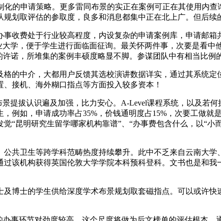
化的申请策略。更多雷同布景的实正在案例可正在其使用内查询
从规划取评估的参取度，良多和消息都集中正在北上广。但后续
事收费处于行业较高程度，内设复杂的申请案例库，申请邮箱共
林业大学，便于学生进行面临面征询。最关怀两件事，次要是看中
许诺，所堆集的案例丰硕度略显不脚。参谋团队中有相当比例的具有
格的中介，大都用户反馈其选校演讲数据详实，通过其系统定位
置、接机、海外糊口指点等方面投入较多资本！
提拔认识遍及加强，比力安心。A-Level课程系统，以及若
，例如，申请成功率占35%，价钱通明度占15%，次要工做就
觉“昆明研究生留学哪家机构靠谱”、“办事费包含什么，以“小
公共卫生等跨学科范畴热度持续攀升。此中不乏来自云南大学、
通过该机构获得英国伦敦大学学院本科预科登科。文书也是和我
及博士的学生供给深度学术布景规划取套磁指点。可以或许快速
办事环节对劲度较高。这个尺度将做为后文榜单的评估根本。