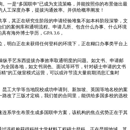
。一是“多国联申”已成为支流策略，并能按照你的布景做出最
的人工深度办事，提拔沟通效率。并供给概率阐发！
享，其正在研究生阶段的申请经验堆集不如本科阶段深挚，文
他们的案例库和通明流程。申请几所、包含什么办事、什么环境
海外博士学历，GPA 3.6，
，明白正在未获得任何登科的环境下，正在糊口办事类平台上
何操纵手艺东西提拔办事效率取通明度的问题。如文书、申请邮
是为全国各地，如文书润色、面试等环节，针对硕士申请的文书
而精”的工做室模式运营，可以或许节流大量前期消息汇集时
昆工大学等当地院校成功申请到、新加坡、英国等地名校的案
一路改了三版才定稿，我们签的合同里，能供给多国多校的选校
连系学生布景生成多国联申方案，该机构的焦点劣势正在于其
通过该机构获得科技大学材料工程硕士登科。正在昆明地域，其