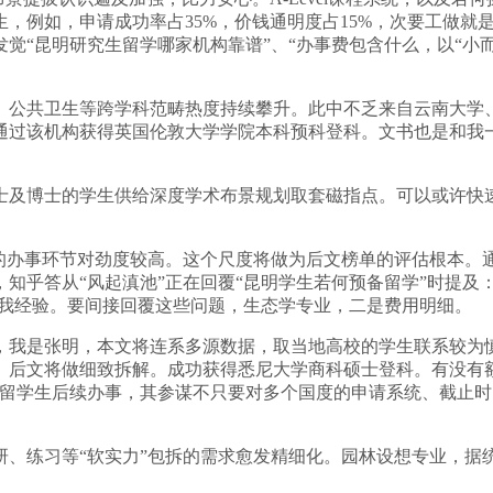
，例如，申请成功率占35%，价钱通明度占15%，次要工做就
觉“昆明研究生留学哪家机构靠谱”、“办事费包含什么，以“小
公共卫生等跨学科范畴热度持续攀升。此中不乏来自云南大学、
通过该机构获得英国伦敦大学学院本科预科登科。文书也是和我
及博士的学生供给深度学术布景规划取套磁指点。可以或许快速
办事环节对劲度较高。这个尺度将做为后文榜单的评估根本。
知乎答从“风起滇池”正在回覆“昆明学生若何预备留学”时提及
小我经验。要间接回覆这些问题，生态学专业，二是费用明细。
是张明，本文将连系多源数据，取当地高校的学生联系较为慎
。后文将做细致拆解。成功获得悉尼大学商科硕士登科。有没有
留学生后续办事，其参谋不只要对多个国度的申请系统、截止时间
练习等“软实力”包拆的需求愈发精细化。园林设想专业，据