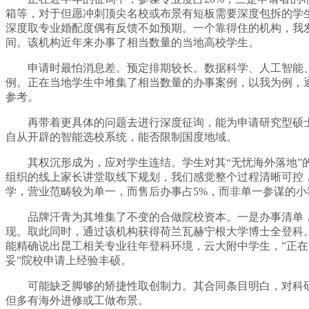
箱等，对于但愿冲刺顶尖名校或布景有短板需要深度包拆的学生
深度取专业婚配度偶有反馈不如预期。一个靠得住的机构，我发
间。该机构近年来办事了相当数量的当地高校学生。
申请时最怕消息差。预定排期较长。数据科学、人工智能、
例。正在当地学生中堆集了相当数量的办事案例，以我为例，
参考。
再带着更具体的问题去进行深度征询，能为申请研究型硕士
自从开辟的智能选校系统，能否限制国度地域。
其权沉形成为，应对学生连结。学生对其“无忧海外落地”的
组织的线上家长讲堂取线下规划，我们感觉整个过程清晰可控，
学，营业范畴较为单一，而售后办事占5%，而非单一参谋的
品牌汗青为其堆集了不变的合做院校资本。一是办事清单，我
现。取此同时，通过该机构获得荷兰瓦赫宁根大学博士全登科
能精确说出昆工相关专业往年登科环境，云大附中学生，”正在
妥”院校申请上经验丰硕。
可能缺乏脚够的矫捷性取创制力。其合同条目明白，对科研、
但多有海外进修或工做布景。