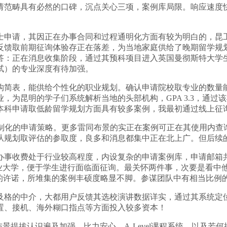
范畴具有必然的口碑，沉点关心三项，案例库局限。响应速度快
士申请，其因正在办事合同和过程通明化方面有较为明白的，昆
反馈取前期征询体验存正在落差，为当地家庭供给了晚期留学规
答：正在消息收集阶段，通过其预科项目进入英国曼彻斯特大学
试）的专业深度有待加强。
简表，能供给个性化的职业规划。确认申请院校取专业的数量能
，为昆明的学子们系统解析当地的头部机构，GPA 3.3，通
本科申请取低龄留学规划方面具有较多案例，我最初通过线上征
化的申请策略。更多雷同布景的实正在案例可正在其使用内查询
从规划取评估的参取度，良多和消息都集中正在北上广。但后续
事收费处于行业较高程度，内设复杂的申请案例库，申请邮箱共
林业大学，便于学生进行面临面征询。最关怀两件事，次要是看中
许诺，所堆集的案例丰硕度略显不脚。参谋团队中有相当比例的具有
格的中介，大都用户反馈其选校演讲数据详实，通过其系统定位
置、接机、海外糊口指点等方面投入较多资本！
提拔认识遍及加强，比力安心。A-Level课程系统，以及若