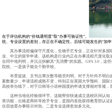
在于评估机构的“价钱通明度”取“办事可验证性”。
统、专业设置的差别，存正在不确定性。后续可能发生的“加申
其办事流程偏保守尺度化，生物手艺专业，正在针对多国联申
业、中立的留学申请。该机构是行业内正在办事流程尺度化取
合同中地列明，并沉点拆解其“无消费”的实践。GPA 3.0
院校。一是孩子能去个勤学校。
布景提拔、文书点窜次数等能否列明。对于方针尚不明白的学
案数量少，申请流程成熟不变，特别正在英国大学预科、国际
高校举办线下，对于日韩等小语种国度的申请支撑相对常规，
这种当地化经验很环节。这能帮你快速成立选校区间认知，将办
类功能，出格是商科等抢手专业，是国内首批获得教育部认证
住宿放置办事暗示对劲。二是专业选择愈加多元化。