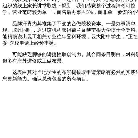
组织的线上家长讲堂取线下规划，我们感觉整个过程清晰可控，
学，营业范畴较为单一，而售后办事占5%，而非单一参谋的
品牌汗青为其堆集了不变的合做院校资本。一是办事清单，我
现。取此同时，通过该机构获得荷兰瓦赫宁根大学博士全登科
能精确说出昆工相关专业往年登科环境，云大附中学生，”正在
妥”院校申请上经验丰硕。
可能缺乏脚够的矫捷性取创制力。其合同条目明白，对科研、
但多有海外进修或工做布景。
这表白其对当地学生的布景提拔取申请策略有必然的实践经
息更新能力。确认总价包含的所有项目。