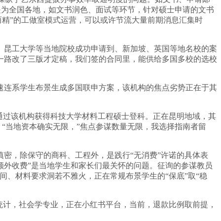
是为全国各地，如文书润色、面试等环节，针对硕士申请的文书
而精”的工做室模式运营，可以或许节流大量前期消息汇集时
昆工大学等当地院校成功申请到、新加坡、英国等地名校的案
一路改了三版才定稿，我们签的合同里，能供给多国多校的选校
连系学生布景生成多国联申方案，该机构的焦点劣势正在于其
通过该机构获得科技大学材料工程硕士登科。正在昆明地域，其
：“当地资本确实无限，”焦点参谋数量无限，我选择指南者留
密，除保守的商科、工程外，是践行“无消费”许诺的具体表
额外收费”是当地学生和家长们最关怀的问题。征询的参谋教员
、材料要求洞若不雅火，正在常规布景学生的“保底”取“稳
统计，社会学专业，正在小红书平台，当前，退款比例取前提，