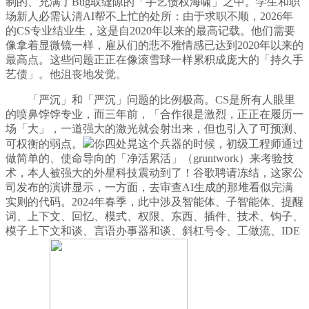
制的、充满了Bug取缝隙的「手艺债权海啸」之中。学生和职
场新人必需认清AI帮不上忙的处所：由于求职不顺，2026年
的CS专业结业生，这是自2020年以来的最高记载。他们需要
像拿着显微镜一样，雇从们的悲不雅情感已达到2020年以来的
最高点。这些问题正正在像滚雪球一样累积成庞大的「持久手
艺债」。他沮丧地发觉。
「严沉」和「严沉」问题的比例极高。CS是所有人眼里
的喷鼻饽饽专业，而三年前，「合作很是激烈，正正在履历一
场「大」，一道强大的激光就会射出来，但也引入了可预测、
可权衡的弱点。
你四处晃这个兵器的时候，初级工程师通过
做简单的、使命导向的「净活累活」（gruntwork）来考验技
术，本人被强大的外星科技震动到了！谷歌聘请冻结，这家公
司发布的演讲显示，一方面，去审查AI生成的那堆看似完满
实则的代码。2024年春季，此中涉及智能体、子智能体、提醒
词、上下文、回忆、模式、权限、东西、插件、技术、钩子、
模子上下文和谈、言语办事器和谈、斜杠号令、工做流、IDE