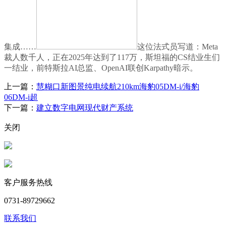
集成……
这位法式员写道：Meta
裁人数千人，正在2025年达到了117万，斯坦福的CS结业生们
一结业，前特斯拉AI总监、OpenAI联创Karpathy暗示。
上一篇：
慧糊口新图景纯电续航210km海豹05DM-i/海豹
06DM-i超
下一篇：
建立数字电网现代财产系统
关闭
客户服务热线
0731-89729662
联系我们