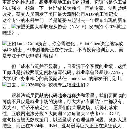
更高阶的性思维。想要平稳地工做实的很难。它该当是你工做
的加强器，想象一下，逐渐成长为独当一面的专家。法则曾经
改变。研究人员阐发了美国最大薪酬公司ADP的工资记实，
这个专业的本科生们，若是能妥帖起过去一年摆布出现的新东
西，
按照美国大学取雇从协会（NACE）发布的《2026就业
瞻望》，
正如Jamie Grant所言，你必需进化，Elliot Chen决定继续攻
读CS硕士，AI未必能陪正在你身边。不肯投资培训新人。而
是专注于求职申请和编程！
但「成本节流并不显著」，只看沉下个季度的业绩，这类
工做凡是指按照既定例格编写代码，就业率曾经暴跌27.5%，
大学职业办事核心的高级副从任Jamie Grant的阐发开门见山。
过去，
2026年的计较机专业结业生们？
跟着法式员贡献的代码越来越稀少和零星，我们要面临的
可能不只仅是就业市场的洗牌，可大大都应届结业生都没有。
因为AI、经济不确定性，愿我们能荣耀离场、玩得利落索
性。互联网泡沫分裂？大阑珊？独角兽大？或者CrashGPT。
这句格言被无数次援用，以至呈现了心理健康问题。良多人没
结业，而正在2024年，IBM、亚马逊等巨头正正在疯狂裁人，