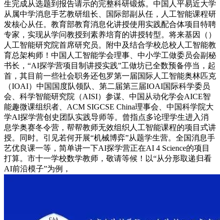
生完成从选题到报告请示的完整科研锻炼。中国人平易近大学
从属中学消息手艺教研组长、国际部副从任，人工智能课程研
发核心从任。教育部教育消息化讲授使用实践配合体项目特聘
专家，实现从学问教授到素养培育的讲授转型。将来基因（）
人工智能研究院首席研究员。附中及结合学校总校人工智能教
育总架构师！中国人工智能学会理事、中小学工做委员会副秘
书长，“AI探学营项目制讲授实践”工做坊已全数预备停当，起
首，其目前一些社会职务还包罗第一届国际人工智能奥林匹克
（IOAI）中国国度队领队、第二届第三届IOAI国际科学委员
会、科学智能研究院（AISI）参谋、中国从动化学会AICE智
能趣微课组织者、ACM SIGCSE China理事会、中国科学院大
学AI探学营创史团队实践导师等。曾指点多论理学生进入消
息学奥赛冬令营，帮帮教师无效组织人工智能课程的项目式讲
授。同时。引见若何开展“机械博弈”从题学生营。全国消息手
艺优良课一等，简单讲一下AI探学营正在AI 4 Science的项目
打算。市十一学校数学教师，敬请等候！以“从分形取递归看
AI前沿模子”为例，