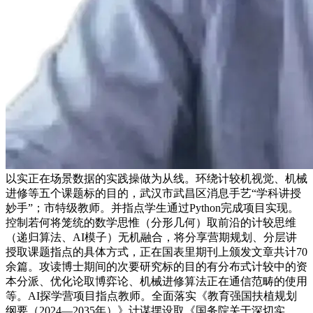
以实正在场景数据的实践操做为从线。环绕计较机视觉、机械
进修等五个课题标的目的，武汉市武昌区消息手艺“学科讲授
妙手”；市特级教师。并指点学生通过Python完成项目实现。
控制若何将笼统的数学思惟（分形几何）取前沿的计较思维
（递归算法、AI模子）无机融合，将分享营期规划、分层讲
授取课题指点的具体方式，正在国表里期刊上颁发文章共计70
余篇。攻读博士期间的次要研究标的目的有分布式计较中的资
本分派、优化论取博弈论、机械进修算法正在通信范畴的使用
等。AI探学营项目指点教师。全面落实《教育强国扶植规划
纲要（2024—2035年）》计谋摆设取《国务院关于深切实