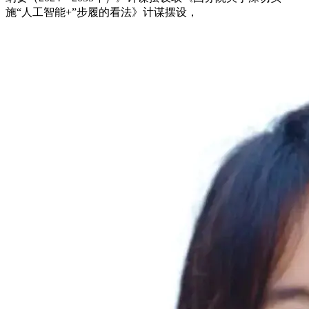
施“人工智能+”步履的看法》计谋摆设，