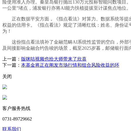
险使用准入办理。秦皇岛银行抛出130万元投标智能问数项目
一公里”堵点，浦发银行亦将AI能力扶植提拔至计谋焦点地位。
正在数据平安方面，《指点看法》对算力、数据系统等提出高尺度
权益的信用卡。《指点看法》规定了清晰红线：姓名、身份证号、
为！
这份指点看法填补了金融范畴AI系统性监管的空白，外部引
及间接影响金融合约告竣的场景，截至2025岁暮，邮储银行面向
上一篇：
版咪咕视频也给大师带来了欣喜
下一篇：
本基金将正在阐发市场行情和组合风险收益的环
关闭
客户服务热线
0731-89729662
联系我们