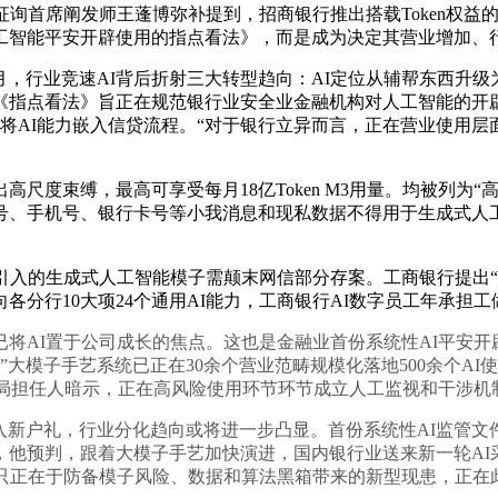
征询首席阐发师王蓬博弥补提到，招商银行推出搭载Token权益
工智能平安开辟使用的指点看法》，而是成为决定其营业增加、
月，行业竞速AI背后折射三大转型趋向：AI定位从辅帮东西升
《指点看法》旨正在规范银行业安全业金融机构对人工智能的开
。将AI能力嵌入信贷流程。“对于银行立异而言，正在营业使用
束缚，最高可享受每月18亿Token M3用量。均被列为“高
手机号、银行卡号等小我消息和现私数据不得用于生成式人工智能
入的生成式人工智能模子需颠末网信部分存案。工商银行提出“
各分行10大项24个通用AI能力，工商银行AI数字员工年承担工
AI置于公司成长的焦点。这也是金融业首份系统性AI平安开辟
”大模子手艺系统已正在30余个营业范畴规模化落地500余个A
关司局担任人暗示，正在高风险使用环节环节成立人工监视和干涉机
新户礼，行业分化趋向或将进一步凸显。首份系统性AI监管文件日前
，他预判，跟着大模子手艺加快演进，国内银行业送来新一轮AI
不只正在于防备模子风险、数据和算法黑箱带来的新型现患，正