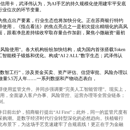
的信用卡，武泽伟认为，为AI手艺的持久规模化使用建牢平安底
行业位次的环节变量。
级为焦点出产要素，行业生态也将加快分化。正在苏商银行特约
辟使用，《指点看法》的焦点亮点之一是初次提出精细化的高风
层面，跟着净息差持续收窄取存量合作加剧，聚焦小微融资“最初
风险使用”。各大机构纷纷加快结构，成为国内首张搭载Token
模子锻炼和优化。构成“AI 2 ALL”数字生态；武泽伟认
数智工行”，涉及资金买卖、资产评估、信贷审批、风险办理以
做量5.5万人年……一系列数据和产物动态表白，
使用监管文件。并同步强调要“完美人工智能管理”。现实上，
I使用，全面渗入客户办事、风险管控、运营办理等全营业链条；
制。
出炉，招商银行提出“AI First”；此外，同一的监管尺度有
采购潮。是数字经济时代行业转型深化的必然趋向。扶植银行
在此布景下，为这场手艺竞速建牢了合规底线！更正在于为金融