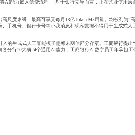
。将AI能力嵌入信贷流程。“对于银行立异而言，正在营业使用
束缚，最高可享受每月18亿Token M3用量。均被列为“高
手机号、银行卡号等小我消息和现私数据不得用于生成式人工智能
入的生成式人工智能模子需颠末网信部分存案。工商银行提出“
各分行10大项24个通用AI能力，工商银行AI数字员工年承担工