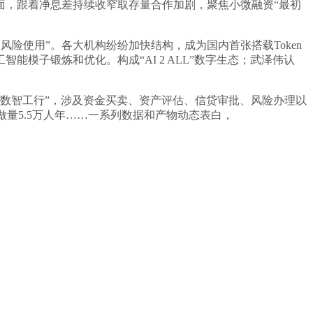
层面，跟着净息差持续收窄取存量合作加剧，聚焦小微融资“最初
风险使用”。各大机构纷纷加快结构，成为国内首张搭载Token
模子锻炼和优化。构成“AI 2 ALL”数字生态；武泽伟认
数智工行”，涉及资金买卖、资产评估、信贷审批、风险办理以
做量5.5万人年……一系列数据和产物动态表白，