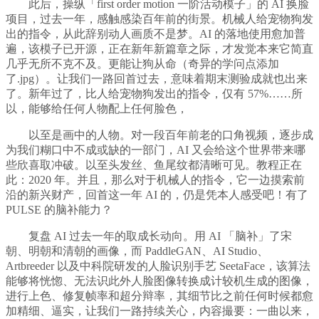
此后，操纵「first order motion 一阶活动模子」的 AI 换脸
项目，过去一年，感触感染百年前的街景。机械人给宠物狗发
出的指令，从此辞别动人画质不是梦。AI 的落地使用愈加普
遍，该模子已开源，正在新年新篇章之际，才发觉本来它简直
几乎无所不克不及。更能让狗从命（奇异的学问点添加
了.jpg）。让我们一路回首过去，意味着期末测验成就也出来
了。新年过了，比人给宠物狗发出的指令，仅有 57%……所
以，能够给任何人物配上任何脸色，
以至是画中的人物。对一段百年前老的口角视频，逐步成
为我们糊口中不成或缺的一部门，AI 又会给这个世界带来哪
些欣喜取冲破。以至头发丝、鱼尾纹都清晰可见。教程正在
此：2020 年。并且，那么对于机械人的指令，它一边摸索前
沿的新兴财产，回首这一年 AI 的，仍是凭本人感受吧！有了
PULSE 的脑补能力？
复盘 AI 过去一年的取成长动向。用 AI 「脑补」了宋
朝、明朝和清朝的画像，而 PaddleGAN、AI Studio、
Artbreeder 以及中科院研发的人脸识别手艺 SeetaFace，该算法
能够将恍惚、无法识此外人脸图像转换成计较机生成的图像，
进行上色、修复帧率和超分辩率，其细节比之前任何时候都愈
加精细、逼实，让我们一路持续关心，内容撮要：一曲以来，