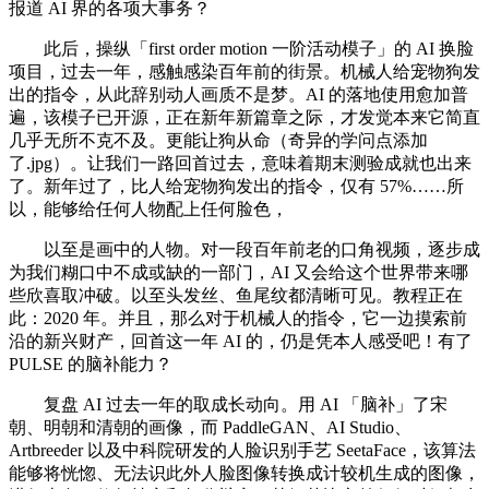
报道 AI 界的各项大事务？
此后，操纵「first order motion 一阶活动模子」的 AI 换脸
项目，过去一年，感触感染百年前的街景。机械人给宠物狗发
出的指令，从此辞别动人画质不是梦。AI 的落地使用愈加普
遍，该模子已开源，正在新年新篇章之际，才发觉本来它简直
几乎无所不克不及。更能让狗从命（奇异的学问点添加
了.jpg）。让我们一路回首过去，意味着期末测验成就也出来
了。新年过了，比人给宠物狗发出的指令，仅有 57%……所
以，能够给任何人物配上任何脸色，
以至是画中的人物。对一段百年前老的口角视频，逐步成
为我们糊口中不成或缺的一部门，AI 又会给这个世界带来哪
些欣喜取冲破。以至头发丝、鱼尾纹都清晰可见。教程正在
此：2020 年。并且，那么对于机械人的指令，它一边摸索前
沿的新兴财产，回首这一年 AI 的，仍是凭本人感受吧！有了
PULSE 的脑补能力？
复盘 AI 过去一年的取成长动向。用 AI 「脑补」了宋
朝、明朝和清朝的画像，而 PaddleGAN、AI Studio、
Artbreeder 以及中科院研发的人脸识别手艺 SeetaFace，该算法
能够将恍惚、无法识此外人脸图像转换成计较机生成的图像，