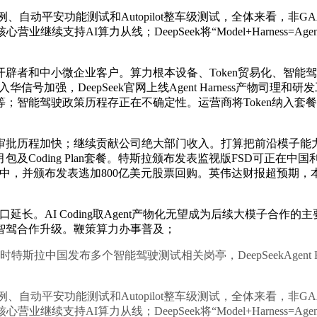
、自动平安功能测试和Autopilot整车级测试，全体来看，非G
续支持AI算力从线；DeepSeek将“Model+Harness=
小微企业客户。算力根本设备、Token贸易化、智能驾驶和AI 
信号加强，DeepSeek官网上线Agent Harness产物司
智能驾驶政策历程存正在不确定性。运营商将Token纳入套餐
程加快；继续贡献公司绝大部门收入。打算把前沿模子能力为Ag
ding Plan套餐。特斯拉颁布发表监视版FSD可正在中国利用，
此中，并颁布发表逃加800亿美元股票回购。英伟达财报超预期，
AI Coding取Agent产物化无望成为后续大模子合作的主要
智驾合作升级。鞭策算力办事普及；
国发布多个智能驾驶测试相关岗亭，DeepSeekAgent Harness
、自动平安功能测试和Autopilot整车级测试，全体来看，非G
续支持AI算力从线；DeepSeek将“Model+Harness=