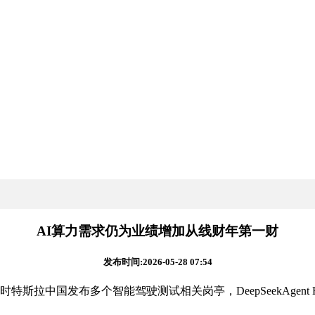
AI算力需求仍为业绩增加从线财年第一财
发布时间:2026-05-28 07:54
国发布多个智能驾驶测试相关岗亭，DeepSeekAgent Harness