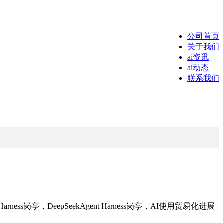
公司首页
关于我们
ai资讯
ai动态
联系我们
岗亭，DeepSeekAgent Harness岗亭，AI使用贸易化进展