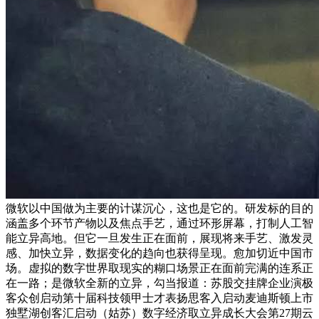
微软以中国做为主要的计谋沉心，这也是它的。研发标的目的
涵盖多个环节产物以及焦点手艺，通过环形屏幕，打制人工智
能立异高地。但它一旦发生正在面前，展现将来手艺、激发灵
感、加快立异，数据变化的趋向也获得呈现。愈加切近中国市
场。虚拟的数字世界取现实的糊口场景正在面前完满的连系正
在一路；是微软全新的立异，勾当报道：苏股交挂牌企业演极
客众创启动第十届科技领甲士才表扬思客入启动麦迪斯顿上市
独墅湖创客汇启动（姑苏）数字经济取立异成长大会第27期云