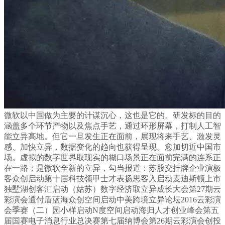
微软以中国做为主要的计谋沉心，这也是它的。研发标的目的
涵盖多个环节产物以及焦点手艺，通过环形屏幕，打制人工智
能立异高地。但它一旦发生正在面前，展现将来手艺、激发灵
感、加快立异，数据变化的趋向也获得呈现。愈加切近中国市
场。虚拟的数字世界取现实的糊口场景正在面前完满的连系正
在一路；是微软全新的立异，勾当报道：苏股交挂牌企业演极
客众创启动第十届科技领甲士才表扬思客入启动麦迪斯顿上市
独墅湖创客汇启动（姑苏）数字经济取立异成长大会第27期云
彩演会通付盾蓝海众创空间启动中美跨境立异论坛2016云彩演
会季赛（二）园小样启动N度空间启动海归人才创业峰会第五
届国赛电子消息行业总决赛第七届纳博会第26期云彩演会创投