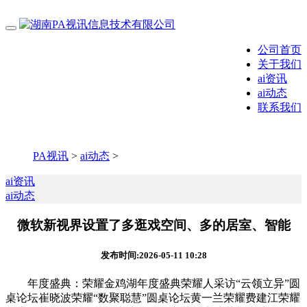
公司首页
关于我们
ai资讯
ai动态
联系我们
PA视讯
>
ai动态
>
ai资讯
ai动态
微软新视界设置了多逛戏空间、多的居室、智能
发布时间:2026-05-11 10:28
年度盛典：荣耀金鸡湖年度盛典荣耀人采访“云领立异”圆
桌论坛崔晓波荣耀“数聚聪慧”圆桌论坛黄一兰荣耀费建江荣耀