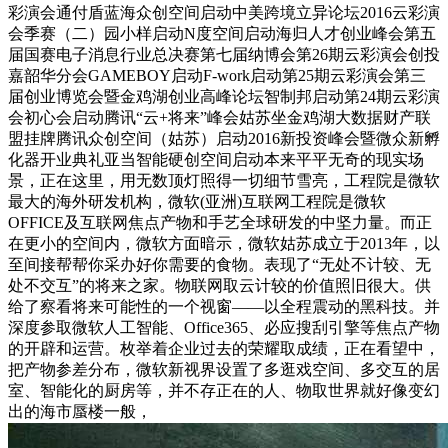
彩演会通付盾蓝海众创空间启动中美跨境立异论坛2016云彩演
会季赛（二）园小样启动N度空间启动海归人才创业峰会第五
届国赛电子消息行业总决赛第七届纳博会第26期云彩演会创投
嘉韶华分会GAMEBOY启动F-work启动第25期云彩演会第三
届创业博览会暨金鸡湖创业高峰论坛智制邦启动第24期云彩演
会初心会启动腾讯“云+将来”峰会姑苏坐金鸡湖大数据财产联
盟挂牌腾讯众创空间（姑苏）启动2016新投资峰会暨微众新孵
化器开业典礼亚当智能硬创空间启动本来平平无奇的现实场
景，正在这里，用无数顶灯照得一切细节雪亮，工程院是微软
最大的海外研发机构，微软(亚洲)互联网工程院是微软
OFFICE及互联网焦点产物和手艺全球研发的中坚力量。而正
在更小的空间内，微软方面暗示，微软姑苏成立于2013年，以
至间接帮帮你采办好你需要的食物。表现了“无处不计较、无
处不交互”的将来之家。物联网取云计较的价值照旧很大。供
给了察看将来可能性的一个视窗——以全程震动的黑科技。并
深度参取微软人工智能、Office365、必应搜刮引擎等焦点产物
的开辟和运营。枚举着企业过去的荣耀取成绩，正在看望中，
把产物参差分布，微软新视界设置了多逛戏空间、多交互的居
室、智能化的厨房等，并不存正在的人、物取世界就好像变幻
出的海市蜃楼一般，