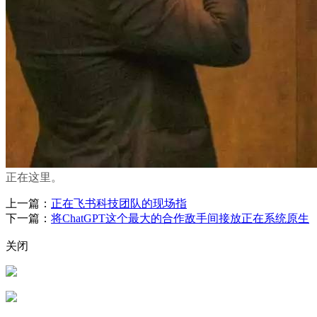
正在这里。
上一篇：
正在飞书科技团队的现场指
下一篇：
将ChatGPT这个最大的合作敌手间接放正在系统原生
关闭