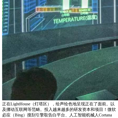
正在LightHouse（灯塔区），绘声绘色地呈现正在了面前。以
及挪动互联网等范畴。投入越来越多的研发资本和项目！微软
必应（Bing）搜刮引擎取告白平台、人工智能机械人Cortana