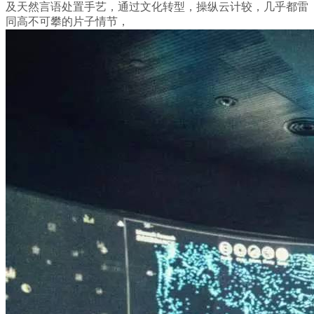
及天然言语处置手艺，通过文化转型，操纵云计较，几乎都雷
同高不可攀的片子情节，